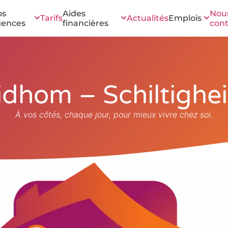
os
Aides
Nou
Tarifs
Actualités
Emplois
gences
financières
cont
idhom – Schiltighe
À vos côtés, chaque jour, pour mieux vivre chez soi.