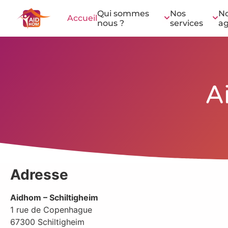
Qui sommes
Nos
N
Accueil
nous ?
services
a
A
Adresse
Aidhom – Schiltigheim
1 rue de Copenhague
67300
Schiltigheim