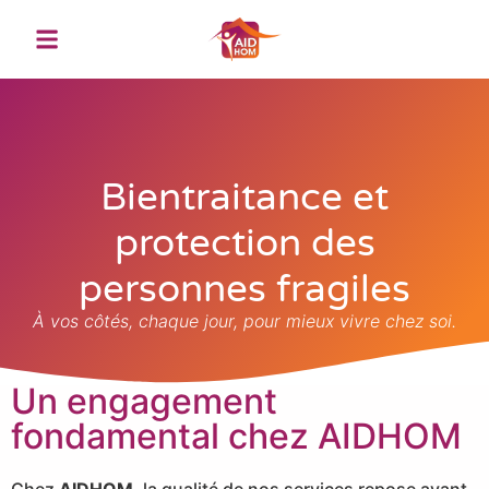
contenu
principal
Bientraitance et
protection des
personnes fragiles
À vos côtés, chaque jour, pour mieux vivre chez soi.
Un engagement
fondamental chez AIDHOM
Chez
AIDHOM
, la qualité de nos services repose avant