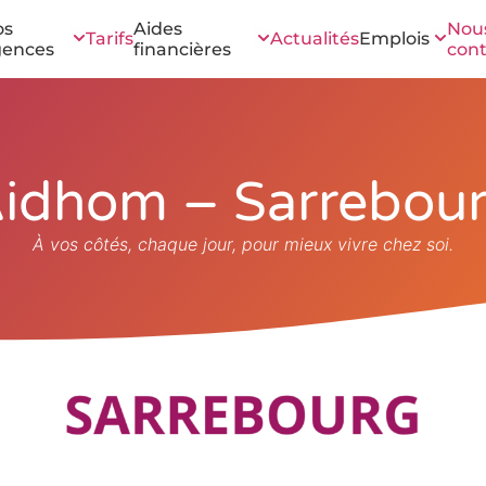
os
Aides
Nou
Tarifs
Actualités
Emplois
gences
financières
cont
idhom – Sarrebou
À vos côtés, chaque jour, pour mieux vivre chez soi.