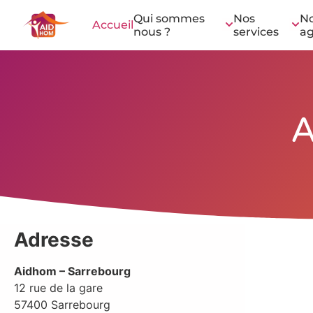
Qui sommes
Nos
N
Accueil
nous ?
services
a
A
Adresse
Aidhom – Sarrebourg
12 rue de la gare
57400
Sarrebourg