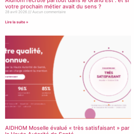
Aidhom recrute partout dans le Grand Est : et si
votre prochain métier avait du sens ?
28 avril 2026
Aucun commentaire
Lire la suite »
AIDHOM Moselle évalué « très satisfaisant » par