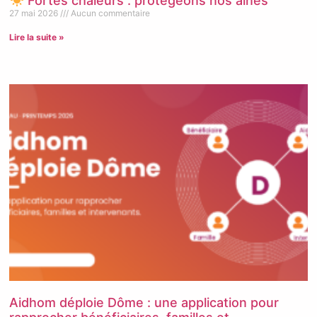
Fortes chaleurs : protégeons nos aînés
27 mai 2026
Aucun commentaire
Lire la suite »
Aidhom déploie Dôme : une application pour