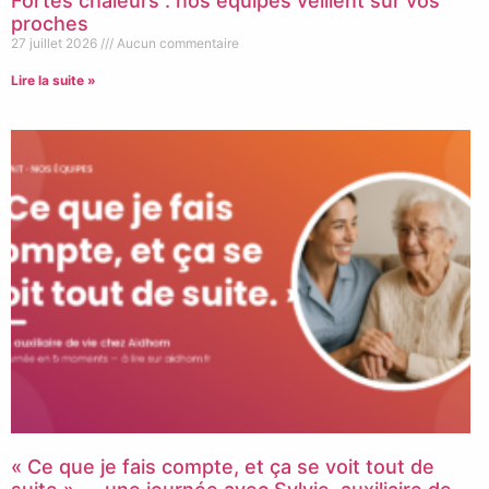
Fortes chaleurs : nos équipes veillent sur vos
proches
27 juillet 2026
Aucun commentaire
Lire la suite »
« Ce que je fais compte, et ça se voit tout de