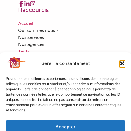
Raccourcis
Accueil
Qui sommes nous ?
Nos services
Nos agences
Tarifs
Aides financières
Gérer le consentement
Actualités
Emplois
Pour offrir les meilleures expériences, nous utilisons des technologies
Nous contacter
telles que les cookies pour stocker et/ou accéder aux informations des
Politique de cookies (UE)
appareils. Le fait de consentir à ces technologies nous permettra de
Nous contacter
traiter des données telles que le comportement de navigation ou les ID
uniques sur ce site. Le fait de ne pas consentir ou de retirer son
consentement peut avoir un effet négatif sur certaines caractéristiques
contact@aidhom.fr
et fonctions.
03 90 40 28 00
1, rue de Copenhague
67300 SCHILTIGHEIM
Accepter