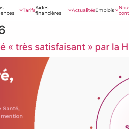
os
Aides
Nou
Tarifs
Actualités
Emplois
gences
financières
cont
6
« très satisfaisant » par la 