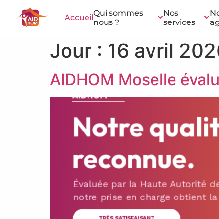
contenu
principal
Qui sommes
Nos
N
Accueil
nous ?
services
a
Jour :
16 avril 202
AIDHOM Moselle évalué 